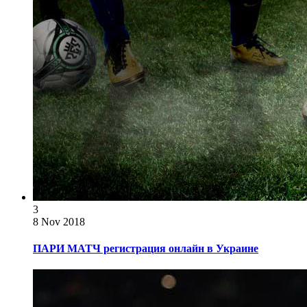
3
8 Nov 2018
ПАРИ МАТЧ регистрация онлайн в Украине