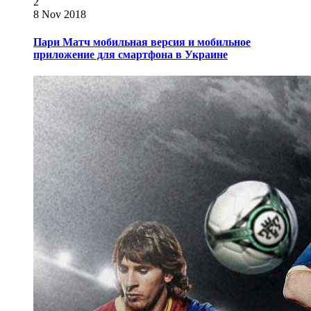
2
8 Nov 2018
Пари Матч мобильная версия и мобильное
приложение для смартфона в Украине