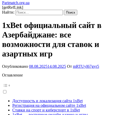
Parimatch.org.ua
[getRefLink]
Найти:
1xBet официальный сайт в
Азербайджане: все
возможности для ставок и
азартных игр
Опубликовано
08.08.2025
14.08.2025
От
mRTUyI67gyr5
Оглавление
Доступность и локализация сайта 1xBet
Регистрация на официальном сайте 1xBet
Ставки на спорт и киберспорт в 1xBet
1xBet — доступные онлайн-казино и игры